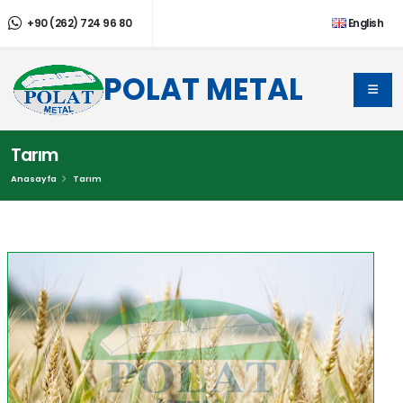
+90 (262) 724 96 80
English
POLAT METAL
Tarım
Anasayfa
Tarım